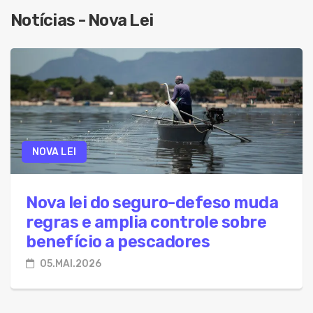
08.Ago.2026 - Adolescente de 13 anos é apree
Notícias - Nova Lei
08.Ago.2026 - CPF irregular pode impedir servi
08.Ago.2026 - Atraso no teste do pezinho dific
08.Ago.2026 - Projeto prevê até 20 anos de pri
08.Ago.2026 - PM presta apoio ao Conselho Tut
08.Ago.2026 - Colesterol: prevenção e tratamen
NOVA LEI
08.Ago.2026 - Bahia fica abaixo das metas do I
08.Ago.2026 - Dia Nacional da AME reforça impo
Nova lei do seguro-defeso muda
regras e amplia controle sobre
benefício a pescadores
05.MAI.2026