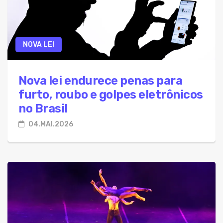
NOVA LEI
Nova lei endurece penas para
furto, roubo e golpes eletrônicos
no Brasil
04.MAI.2026