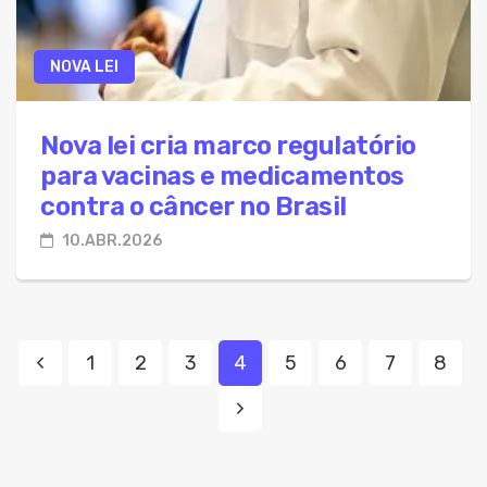
NOVA LEI
Nova lei cria marco regulatório
para vacinas e medicamentos
contra o câncer no Brasil
10.ABR.2026
1
2
3
4
5
6
7
8