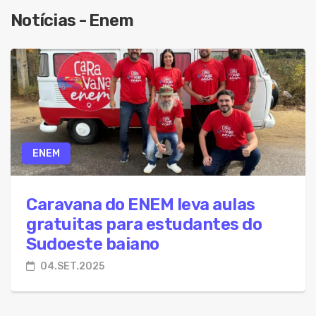
08.Ago.2026 - Projeto prevê até 20 anos de pri
Notícias - Enem
08.Ago.2026 - PM presta apoio ao Conselho Tut
08.Ago.2026 - Colesterol: prevenção e tratamen
08.Ago.2026 - Fies 2026: candidatos devem aco
08.Ago.2026 - Projeto propõe isenção de US$ 1 m
08.Ago.2026 - IA reduz vagas de entrada e muda 
ENEM
08.Ago.2026 - Projeto propõe novas regras para
08.Ago.2026 - Bahia tem 3º maior índice de ausê
Caravana do ENEM leva aulas
gratuitas para estudantes do
Sudoeste baiano
04.SET.2025