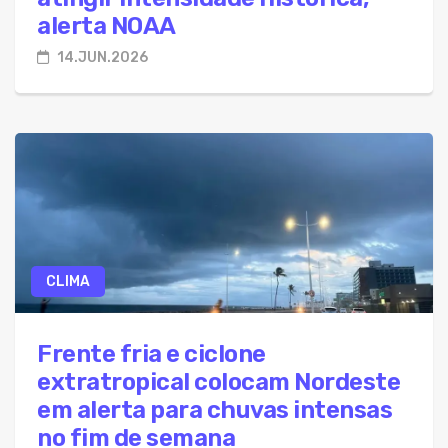
alerta NOAA
14.JUN.2026
CLIMA
Frente fria e ciclone
extratropical colocam Nordeste
em alerta para chuvas intensas
no fim de semana