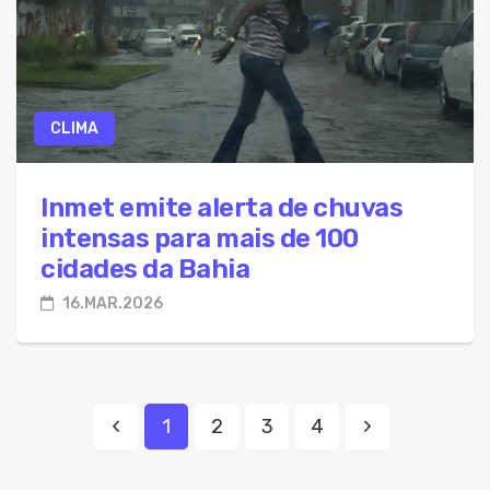
CLIMA
Inmet emite alerta de chuvas
intensas para mais de 100
cidades da Bahia
16.MAR.2026
1
2
3
4