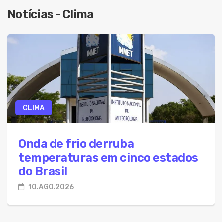
10.Ago.2026 - Onda de frio derruba temperatura
Notícias - Clima
10.Ago.2026 - Motociclista é detido após ser f
10.Ago.2026 - Meu SUS Digital lança ferramenta
10.Ago.2026 - Reajustes de planos coletivos el
10.Ago.2026 - Prouni 2026: prazo para comprov
10.Ago.2026 - SUS passa a oferecer teste FIT par
CLIMA
10.Ago.2026 - Bahia terá 30 mil novos mesários 
10.Ago.2026 - Mulher é suspeita de invadir cas
Onda de frio derruba
temperaturas em cinco estados
do Brasil
10.AGO.2026