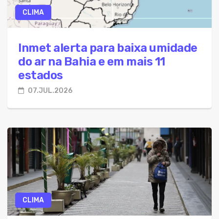
CLIMA
Inmet alerta para baixa umidade
do ar na Bahia e em mais 11
estados
07.JUL.2026
CLIMA