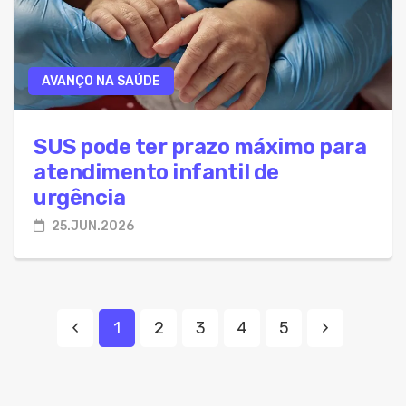
AVANÇO NA SAÚDE
SUS pode ter prazo máximo para
atendimento infantil de
urgência
25.JUN.2026
1
2
3
4
5