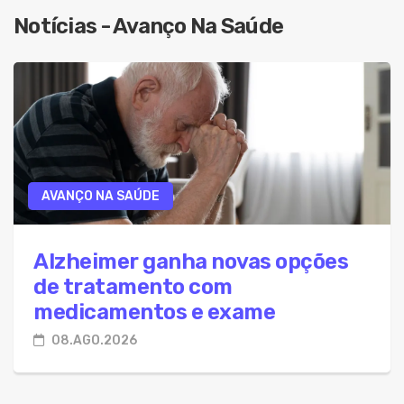
08.Ago.2026 - Adolescente é flagrado fazendo
Notícias - Avanço Na Saúde
08.Ago.2026 - Por que a celulite volta? Especial
08.Ago.2026 - Bahia fica abaixo das metas do I
08.Ago.2026 - Dia Nacional da AME reforça impo
08.Ago.2026 - PM presta apoio ao Conselho Tut
08.Ago.2026 - Projeto prevê até 20 anos de pri
AVANÇO NA SAÚDE
08.Ago.2026 - Homem com mandado de prisão po
08.Ago.2026 - Alzheimer ganha novas opções 
Alzheimer ganha novas opções
de tratamento com
medicamentos e exame
08.AGO.2026