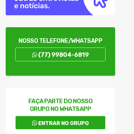
 zona rural
 partir de 2027
om gastos
bi
NOSSO TELEFONE/WHATSAPP
 Guanambi e Candiba
(77) 99804-6819
FAÇA PARTE DO NOSSO
GRUPO NO WHATSAPP
ENTRAR NO GRUPO