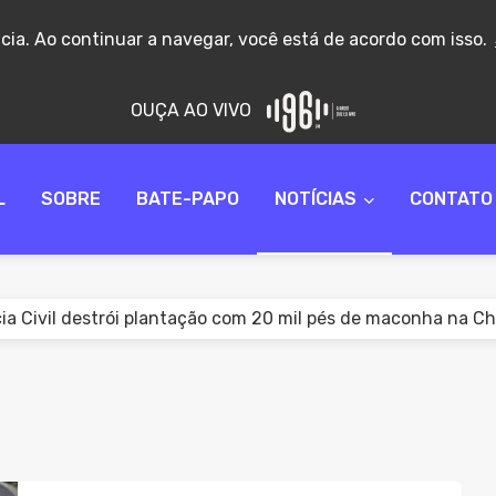
ncia. Ao continuar a navegar, você está de acordo com isso.
OUÇA AO VIVO
L
SOBRE
BATE-PAPO
NOTÍCIAS
CONTATO
ia Civil destrói plantação com 20 mil pés de maconha na 
ido por homicídio qualificado é preso pela PM na rodoviári
 de vape no Brasil pode ser proibida para nascidos a parti
er denuncia ameaças e dano ao patrimônio em caso de viol
to de lei propõe isenção de IPVA para motoristas de aplicat