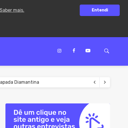
Saber mais.
Entendi
Chapada Diamantina
a de Guanambi
r de 2009
ência doméstica
ivo na Bahia