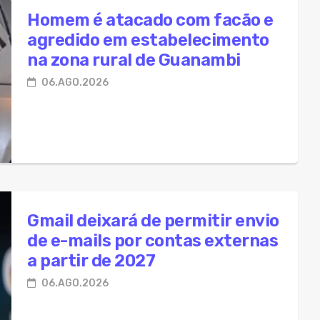
m é atacado com facão e agredido em estabelecimento na
Homem é atacado com facão e
agredido em estabelecimento
 deixará de permitir envio de e-mails por contas externas a
na zona rural de Guanambi
iança do consumidor brasileiro recua e aumenta cautela c
06.AGO.2026
se entre cliente e oficina termina na Delegacia de Guanam
iça Eleitoral promove treinamento com urna eletrônica em
Gmail deixará de permitir envio
de e-mails por contas externas
a partir de 2027
06.AGO.2026