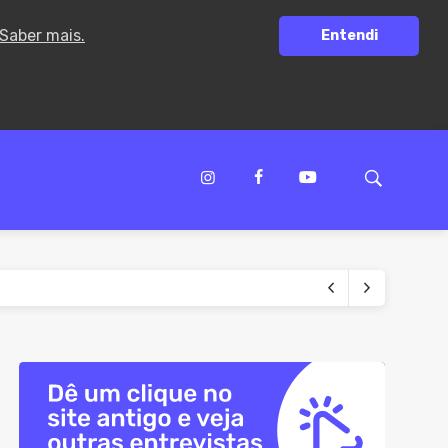
Saber mais.
Entendi
para comprovar dados
gas no Brasil
irregularidades
fissionalizantes