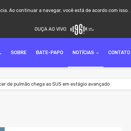
ncia. Ao continuar a navegar, você está de acordo com isso.
OUÇA AO VIVO
L
SOBRE
BATE-PAPO
NOTÍCIAS
CONTATO
er de pulmão chega ao SUS em estágio avançado
ni: estudantes da segunda chamada têm até 14 de agosto 
o Frete torna permanente fiscalização do transporte de car
sa determina recolhimento de suplementos com ozônio por 
res Mil abre 8 mil vagas em cursos gratuitos em cursos pro