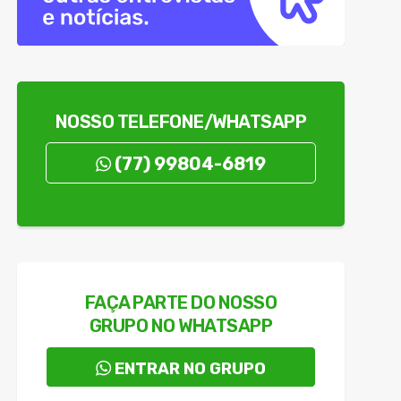
Palmas de Monte Alto
nos nas eleições
té R$ 16,4 mil
sidência
NOSSO TELEFONE/WHATSAPP
rantes no Brasil
(77) 99804-6819
FAÇA PARTE DO NOSSO
GRUPO NO WHATSAPP
ENTRAR NO GRUPO