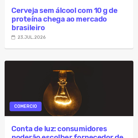
Cerveja sem álcool com 10 g de
proteína chega ao mercado
brasileiro
23.JUL.2026
COMERCIO
Conta de luz: consumidores
poderão escolher fornecedor de