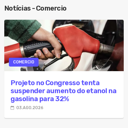
05.Ago.2026 - Nova lei regulamenta filtro de rel
Notícias - Comercio
05.Ago.2026 - Estudante de 17 anos ajuda a desco
05.Ago.2026 - MS abre seleção para treinament
05.Ago.2026 - Seagri-BA abre seleção com 35 va
05.Ago.2026 - Nova lei reforça fiscalização e to
05.Ago.2026 - MEC oferece cursos gratuitos sob
COMERCIO
05.Ago.2026 - Câmara avança projeto para med
05.Ago.2026 - MEC autoriza 937 novos cargos pa
Projeto no Congresso tenta
suspender aumento do etanol na
gasolina para 32%
03.AGO.2026