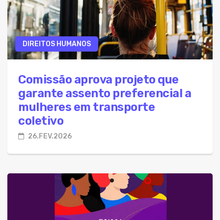
DIREITOS HUMANOS
Comissão aprova projeto que
garante assento preferencial a
mulheres em transporte
coletivo
26.FEV.2026