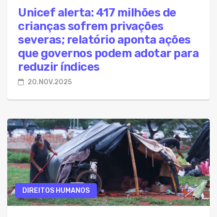
Unicef alerta: 417 milhões de
crianças sofrem privações
severas; relatório aponta ações
que governos podem adotar para
reduzir índices
20.NOV.2025
DIREITOS HUMANOS