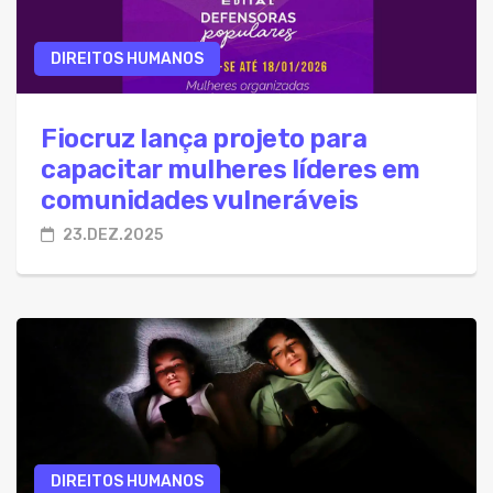
DIREITOS HUMANOS
Fiocruz lança projeto para
capacitar mulheres líderes em
comunidades vulneráveis
23.DEZ.2025
DIREITOS HUMANOS