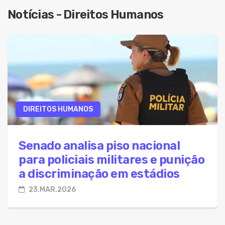
Notícias - Direitos Humanos
08.Ago.2026 - PM presta apoio ao Conselho Tut
08.Ago.2026 - Colesterol: prevenção e tratamen
08.Ago.2026 - Fies 2026: candidatos devem aco
08.Ago.2026 - Projeto propõe isenção de US$ 1 m
08.Ago.2026 - IA reduz vagas de entrada e muda 
08.Ago.2026 - Projeto propõe novas regras para
DIREITOS HUMANOS
08.Ago.2026 - Bahia tem 3º maior índice de ausê
Senado analisa piso nacional
para policiais militares e punição
a discriminação em estádios
23.MAR.2026