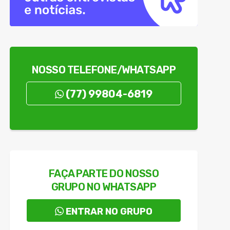
 R$ 1.550
ntra mulheres
 e adolescentes
s
NOSSO TELEFONE/WHATSAPP
(77) 99804-6819
FAÇA PARTE DO NOSSO
GRUPO NO WHATSAPP
ENTRAR NO GRUPO