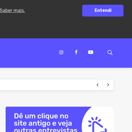
Saber mais.
Entendi
dores federais
ofágico
 restrições
lhos