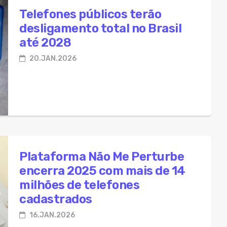
iano abre seleção para Assistente Pedagógico com bolsa de
Telefones públicos terão
desligamento total no Brasil
aria da Penha completa 20 anos de combate à violência co
até 2028
lei endurece punições para crimes sexuais contra crianças
20.JAN.2026
rgias plásticas mamárias pelo SUS crescem 54% em dez ano
Plataforma Não Me Perturbe
encerra 2025 com mais de 14
milhões de telefones
cadastrados
16.JAN.2026