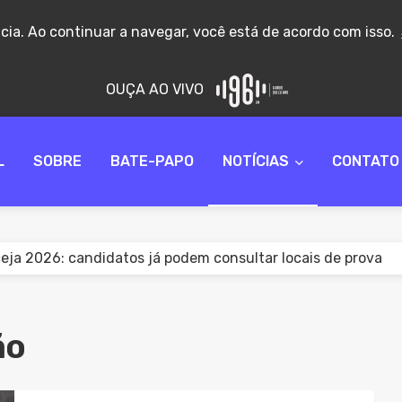
ncia. Ao continuar a navegar, você está de acordo com isso.
OUÇA AO VIVO
L
SOBRE
BATE-PAPO
NOTÍCIAS
CONTATO
ja 2026: candidatos já podem consultar locais de prova
nça registra saída de R$ 7,15 bilhões em julho
no define datas do recesso de Natal e Ano-Novo para servi
frequente após as refeições pode indicar refluxo gastroes
ão
to permite que servidores públicos exerçam advocacia com
e dos brasileiros vê pais menos presentes na criação dos fi