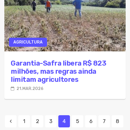
AGRICULTURA
Garantia-Safra libera R$ 823
milhões, mas regras ainda
limitam agricultores
21.MAR.2026
1
2
3
4
5
6
7
8