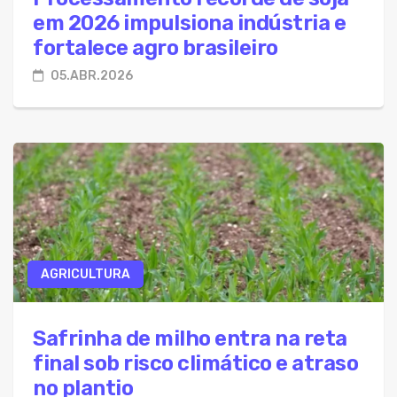
em 2026 impulsiona indústria e
fortalece agro brasileiro
05.ABR.2026
AGRICULTURA
Safrinha de milho entra na reta
final sob risco climático e atraso
no plantio