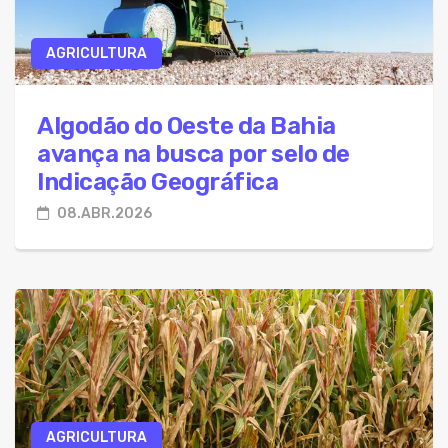
AGRICULTURA
Algodão do Oeste da Bahia
avança na busca por selo de
Indicação Geográfica
08.ABR.2026
AGRICULTURA