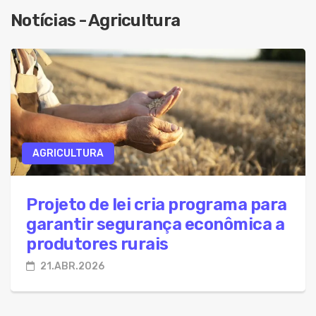
08.Ago.2026 - Projeto prevê até 20 anos de pri
Notícias - Agricultura
08.Ago.2026 - PM presta apoio ao Conselho Tut
08.Ago.2026 - Associação Resgatando Patinhas 
08.Ago.2026 - Fies 2026: candidatos devem aco
08.Ago.2026 - Projeto propõe isenção de US$ 1 m
08.Ago.2026 - IA reduz vagas de entrada e muda 
AGRICULTURA
08.Ago.2026 - Projeto propõe novas regras para
Projeto de lei cria programa para
garantir segurança econômica a
produtores rurais
21.ABR.2026