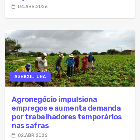
04.ABR.2026
AGRICULTURA
Agronegócio impulsiona
empregos e aumenta demanda
por trabalhadores temporários
nas safras
02.ABR.2026