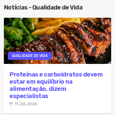
Notícias - Qualidade de Vida
07.Ago.2026 - Azia frequente após as refeições 
07.Ago.2026 - Projeto permite que servidores p
07.Ago.2026 - Metade dos brasileiros vê pais me
07.Ago.2026 - IF Baiano abre seleção para Assi
07.Ago.2026 - Lei Maria da Penha completa 20 a
07.Ago.2026 - Nova lei endurece punições para 
QUALIDADE DE VIDA
07.Ago.2026 - Cirurgias plásticas mamárias pe
Proteínas e carboidratos devem
estar em equilíbrio na
alimentação, dizem
especialistas
11.JUL.2026