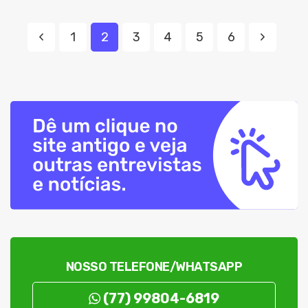
1
2
3
4
5
6
NOSSO TELEFONE/WHATSAPP
(77) 99804-6819