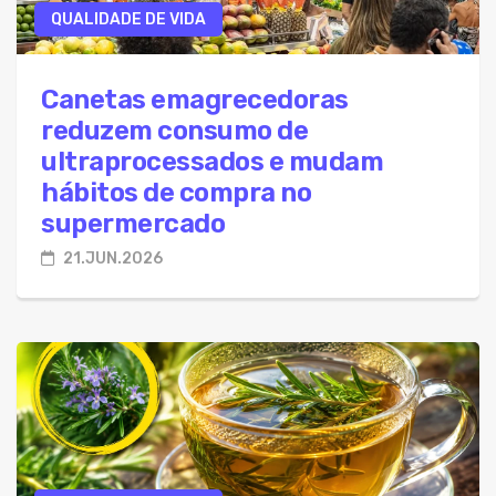
QUALIDADE DE VIDA
Canetas emagrecedoras
reduzem consumo de
ultraprocessados e mudam
hábitos de compra no
supermercado
21.JUN.2026