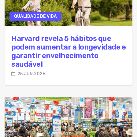
QUALIDADE DE VIDA
Harvard revela 5 hábitos que
podem aumentar a longevidade e
garantir envelhecimento
saudável
25.JUN.2026