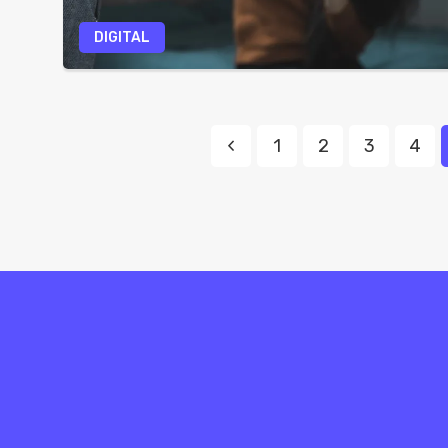
DIGITAL
1
2
3
4