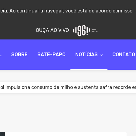
ncia. Ao continuar a navegar, você está de acordo com isso.
OUÇA AO VIVO
L
SOBRE
BATE-PAPO
NOTÍCIAS
CONTATO
o no teste do pezinho dificulta diagnóstico precoce da AM
to prevê até 20 anos de prisão para motorista embriagado
resta apoio ao Conselho Tutelar em quatro ocorrências em
terol: prevenção e tratamento reduzem risco de infarto e
 2026: candidatos devem acompanhar lista de espera até 2