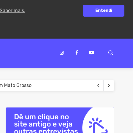
Saber mais.
Entendi
E
 que causar morte
 Guanambi
 AVC
4 de setembro