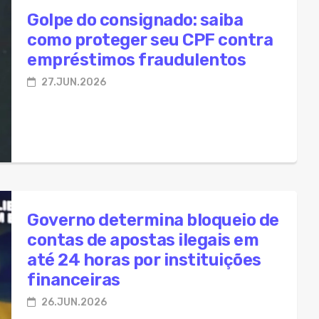
to propõe isenção de US$ 1 mil para compras no exterior
Golpe do consignado: saiba
como proteger seu CPF contra
duz vagas de entrada e muda perfil de estagiários
empréstimos fraudulentos
to propõe novas regras para importação de cacau no Brasil
27.JUN.2026
 tem 3º maior índice de ausência paterna do Brasil
ol impulsiona consumo de milho e sustenta safra recorde 
Governo determina bloqueio de
contas de apostas ilegais em
até 24 horas por instituições
financeiras
26.JUN.2026