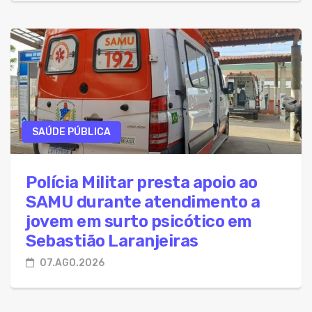
SAÚDE PÚBLICA
Polícia Militar presta apoio ao
SAMU durante atendimento a
jovem em surto psicótico em
Sebastião Laranjeiras
07.AGO.2026