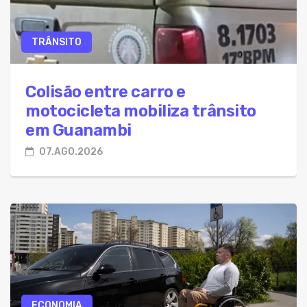
TRÂNSITO
Colisão entre carro e
motocicleta mobiliza trânsito
em Guanambi
07.AGO.2026
ECONOMIA