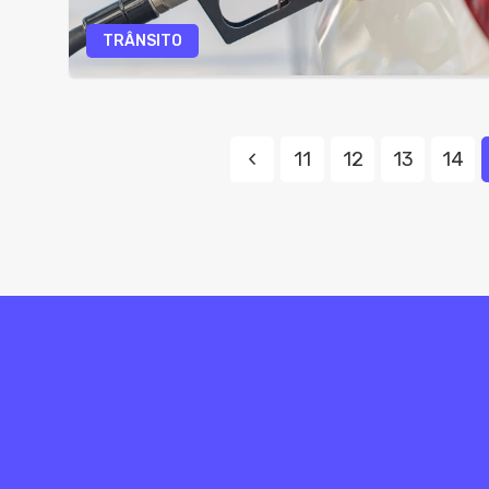
TRÂNSITO
11
12
13
14