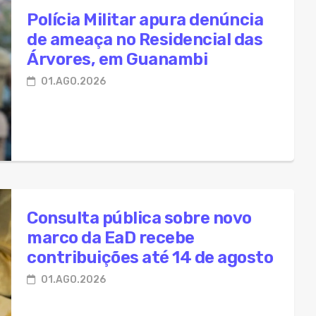
bactérias podem elevar em até 3,6 vezes custos de pacien
Polícia Militar apura denúncia
de ameaça no Residencial das
resta apoio ao SAMU durante atendimento a jovem em surto
Árvores, em Guanambi
tores do SESI Bahia conhecem projeto Fábrica da Solidari
01.AGO.2026
ia Militar atende ocorrência de violência doméstica após de
 toxicológico passa a ser obrigatório para 1ª CNH nas categ
Consulta pública sobre novo
marco da EaD recebe
contribuições até 14 de agosto
01.AGO.2026