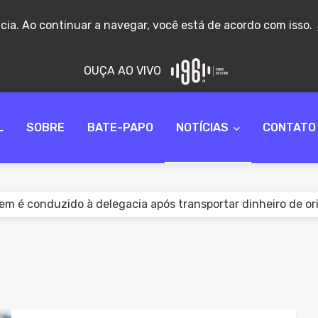
ncia. Ao continuar a navegar, você está de acordo com isso.
OUÇA AO VIVO
L
SOBRE
BATE-PAPO
NOTÍCIAS
CONTATO
 é conduzido à delegacia após transportar dinheiro de or
ma Tributária não obriga proprietário de imóvel alugado a 
m é preso por violência doméstica e ameaça com faca em 
a registra menor número de candidatos a deputado em 14 a
rso da PC abre inscrições para 750 vagas com salários de a