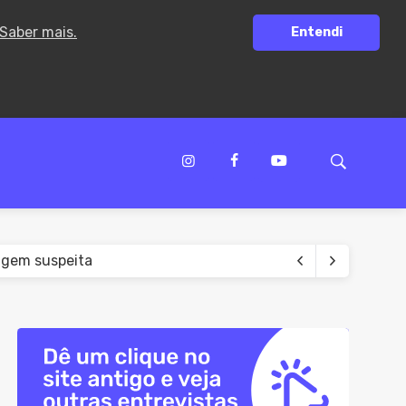
Saber mais.
Entendi
igem suspeita
abrir CNPJ
Palmas de Monte Alto
nos nas eleições
té R$ 16,4 mil