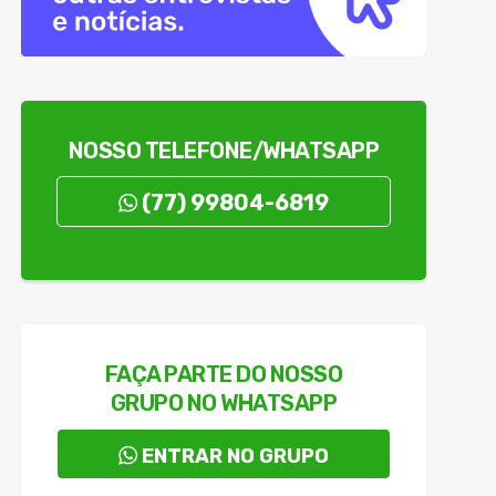
tes em UTIs
 psicótico
edade em Guanambi
núncia em Iuiú
NOSSO TELEFONE/WHATSAPP
orias A e B
(77) 99804-6819
FAÇA PARTE DO NOSSO
GRUPO NO WHATSAPP
ENTRAR NO GRUPO