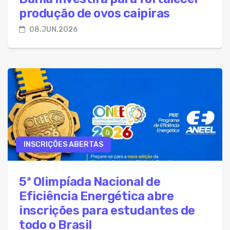
produção de ovos caipiras
08.JUN.2026
INSCRIÇÕES ABERTAS
5ª Olimpíada Nacional de
Eficiência Energética abre
inscrições para estudantes de
todo o Brasil