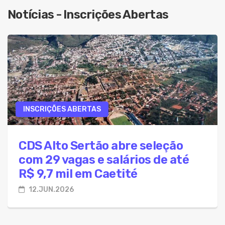
06.Ago.2026 - Colesterol alto afeta 4 em cada 10
Notícias - Inscrições Abertas
06.Ago.2026 - Justiça suspende uso do Enamed 
06.Ago.2026 - Câncer de pulmão chega ao SUS
06.Ago.2026 - Prouni: estudantes da segunda 
06.Ago.2026 - Lei do Frete torna permanente fis
06.Ago.2026 - Anvisa determina recolhimento d
INSCRIÇÕES ABERTAS
06.Ago.2026 - Mulheres Mil abre 8 mil vagas em 
06.Ago.2026 - Bets movimentaram R$ 62,5 bilhõe
CDS Alto Sertão abre seleção
com 29 vagas e salários de até
R$ 9,7 mil em Caetité
12.JUN.2026