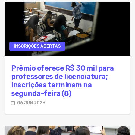
INSCRIÇÕES ABERTAS
Prêmio oferece R$ 30 mil para
professores de licenciatura;
inscrições terminam na
segunda-feira (8)
06.JUN.2026