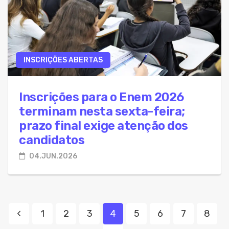
INSCRIÇÕES ABERTAS
Inscrições para o Enem 2026
terminam nesta sexta-feira;
prazo final exige atenção dos
candidatos
04.JUN.2026
1
2
3
4
5
6
7
8