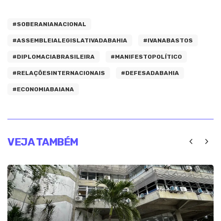
#SOBERANIANACIONAL
#ASSEMBLEIALEGISLATIVADABAHIA
#IVANABASTOS
#DIPLOMACIABRASILEIRA
#MANIFESTOPOLÍTICO
#RELAÇÕESINTERNACIONAIS
#DEFESADABAHIA
#ECONOMIABAIANA
VEJA TAMBÉM