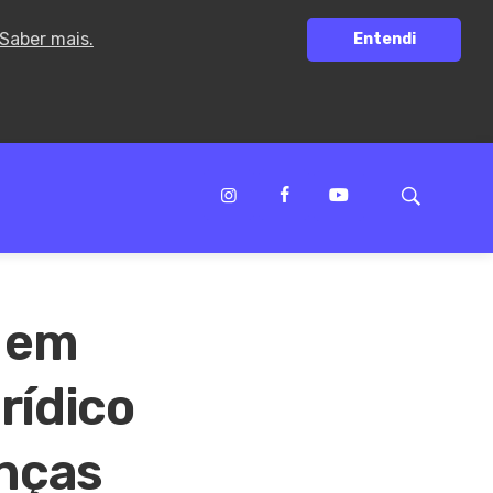
Saber mais.
Entendi
 em
rídico
anças