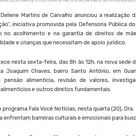
eide Lu, jornalista, e Dra. Deliene Martins de Carvalho, defensora públic
 Deliene Martins de Carvalho anunciou a realização 
ão”, iniciativa promovida pela Defensoria Pública d
 no acolhimento e na garantia de direitos de mãe
lidade e crianças que necessitam de apoio jurídico.
ce nesta sexta-feira, das 8h às 12h, na nova sede d
ida Joaquim Chaves, bairro Santo Antônio, em Gua
 pensão alimentícia, revisão de valores, investig
alimentícios e outros direitos fundamentais.
o programa Fala Você Notícias, nesta quarta (20), Dra.
 enfrentam barreiras culturais e emocionais para busca