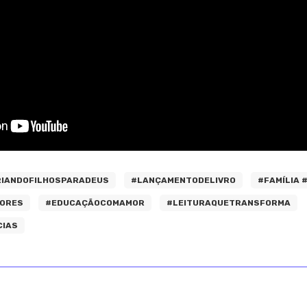
RIANDOFILHOSPARADEUS
#LANÇAMENTODELIVRO
#FAMÍLIA 
ORES
#EDUCAÇÃOCOMAMOR
#LEITURAQUETRANSFORMA
CIAS