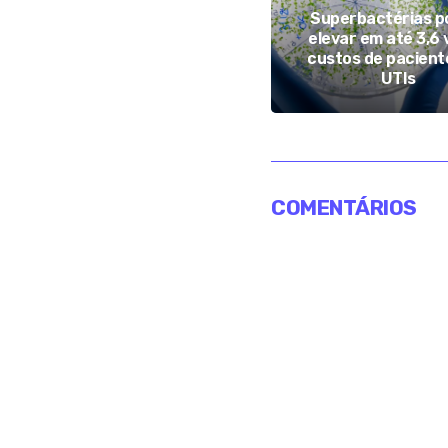
Concurso da PC abre
Superbactérias 
inscrições para 750 vagas
elevar em até 3,6
com salários de até R$
custos de pacient
16,4 mil
UTIs
COMENTÁRIOS