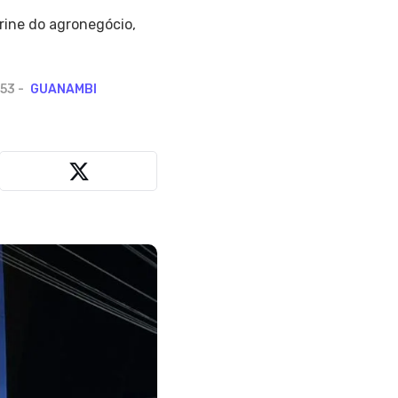
rine do agronegócio,
H53
GUANAMBI