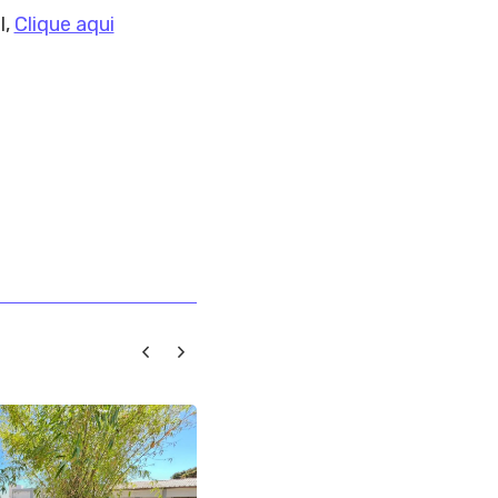
l,
Clique aqui