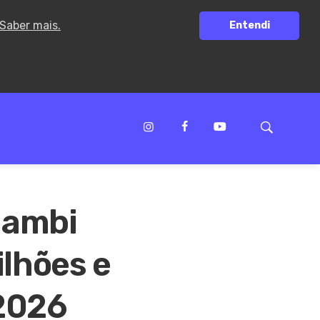
Saber mais.
Entendi
nambi
lhões e
2026