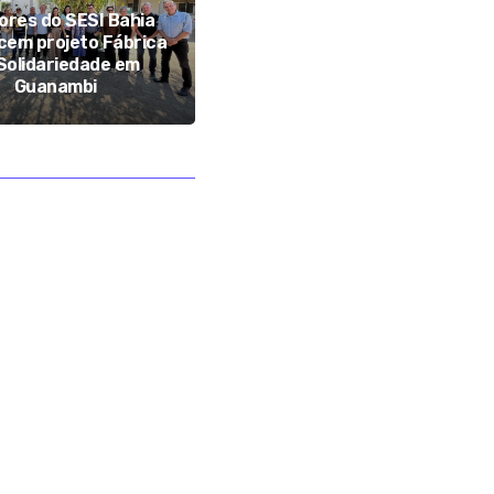
ores do SESI Bahia
Polícia Militar atende
em projeto Fábrica
ocorrência de violência
Solidariedade em
doméstica após denúncia
Guanambi
em Iuiú