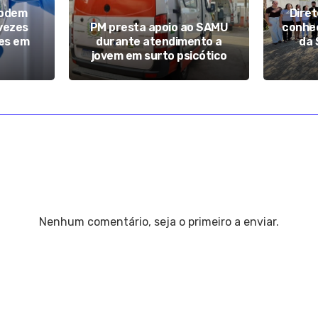
podem
Diret
 vezes
PM presta apoio ao SAMU
conhec
es em
durante atendimento a
da 
jovem em surto psicótico
Nenhum comentário, seja o primeiro a enviar.