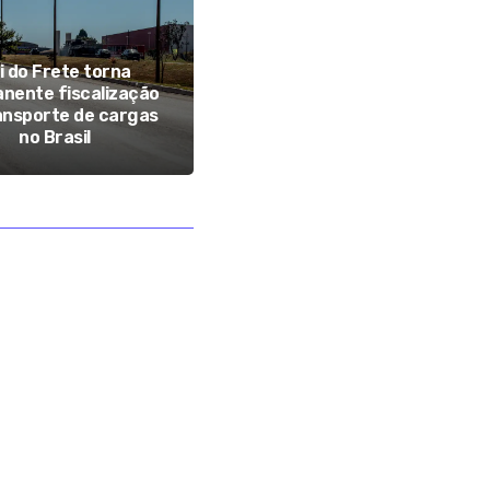
i do Frete torna
Anvisa determina
nente fiscalização
recolhimento de
ansporte de cargas
suplementos com ozônio
no Brasil
por irregularidades