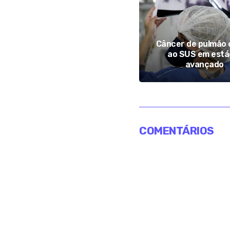
Justiça suspende uso do
Enamed para aplicar
Câncer de pulmão
sanções a faculdades de
ao SUS em está
Medicina
avançado
COMENTÁRIOS