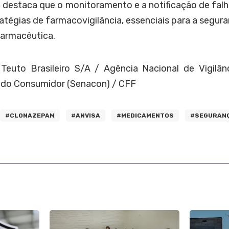
z, destaca que o monitoramento e a notificação de f
atégias de farmacovigilância, essenciais para a segura
farmacêutica.
 Teuto Brasileiro S/A /
Agência Nacional de Vigilânc
l do Consumidor (Senacon) / CFF
#CLONAZEPAM
#ANVISA
#MEDICAMENTOS
#SEGURAN