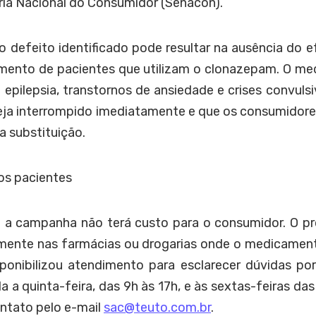
ia Nacional do Consumidor (Senacon).
 defeito identificado pode resultar na ausência do e
ento de pacientes que utilizam o clonazepam. O me
 epilepsia, transtornos de ansiedade e crises convul
seja interrompido imediatamente e que os consumidore
a substituição.
os pacientes
e a campanha não terá custo para o consumidor. O p
amente nas farmácias ou drogarias onde o medicament
sponibilizou atendimento para esclarecer dúvidas p
a a quinta-feira, das 9h às 17h, e às sextas-feiras da
ontato pelo e-mail
sac@teuto.com.br
.