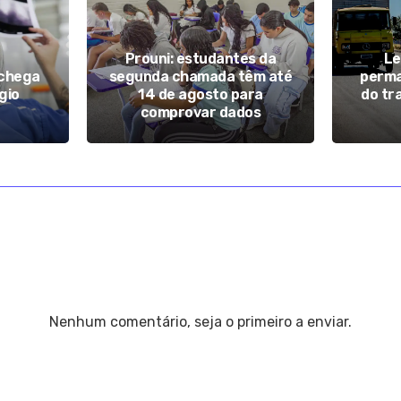
Prouni: estudantes da
Le
 chega
segunda chamada têm até
perma
gio
14 de agosto para
do tr
comprovar dados
Nenhum comentário, seja o primeiro a enviar.